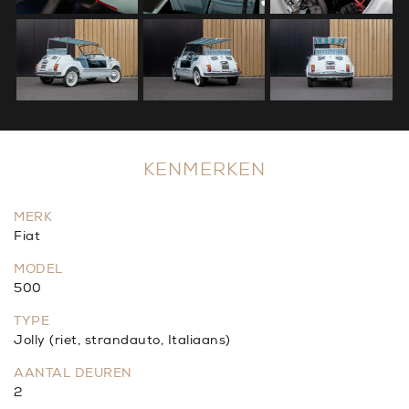
KENMERKEN
MERK
Fiat
MODEL
500
TYPE
Jolly (riet, strandauto, Italiaans)
AANTAL DEUREN
2