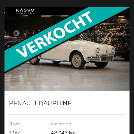
RENAULT DAUPHINE
Jaar
Km stand
1957
42.043 km