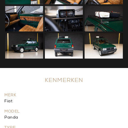
KENMERKEN
MERK
Fiat
MODEL
Panda
TYPE