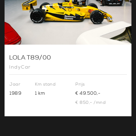
LOLA T89/00
IndyCar
Jaar
Km stand
Prijs
1989
1 km
€ 49.500,-
€ 850,- /mnd