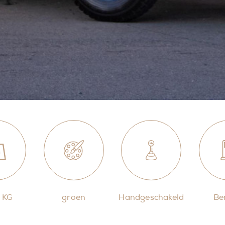
 KG
groen
Handgeschakeld
Be