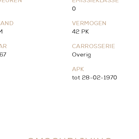
DEUREN
EMISSIEKLASSE
0
TAND
VERMOGEN
M
42 PK
AR
CARROSSERIE
67
Overig
APK
-
tot 28-02-1970