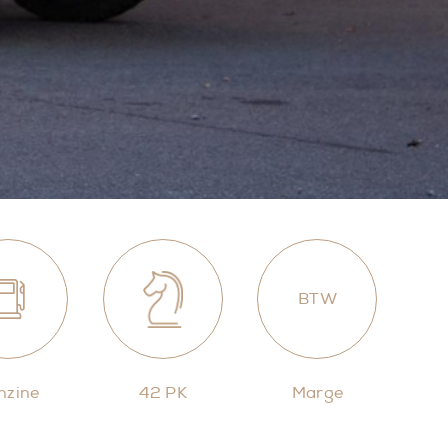
BTW
nzine
42 PK
Marge