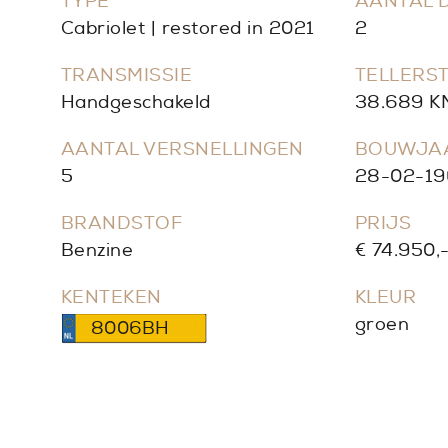
TYPE
AANTAL 
Cabriolet | restored in 2021
2
TRANSMISSIE
TELLERS
Handgeschakeld
38.689 K
AANTAL VERSNELLINGEN
BOUWJA
5
28-02-19
BRANDSTOF
PRIJS
Benzine
€ 74.950,
KENTEKEN
KLEUR
groen
8006BH