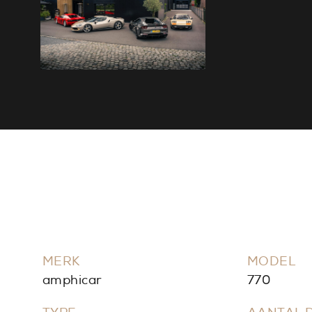
MERK
MODEL
amphicar
770