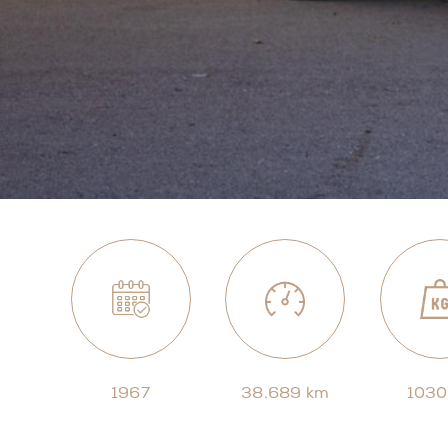
1967
38.689 km
1030