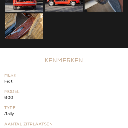
KENMERKEN
MERK
Fiat
MODEL
600
TYPE
Jolly
AANTAL ZITPLAATSEN