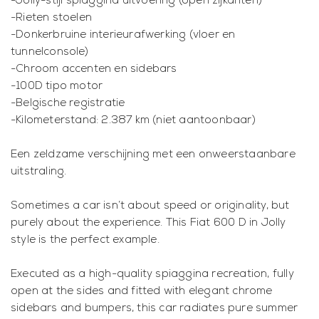
-Jolly-stijl spiaggina uitvoering (open zijkanten)
-Rieten stoelen
-Donkerbruine interieurafwerking (vloer en
tunnelconsole)
-Chroom accenten en sidebars
-100D tipo motor
-Belgische registratie
-Kilometerstand: 2.387 km (niet aantoonbaar)
Een zeldzame verschijning met een onweerstaanbare
uitstraling.
Sometimes a car isn’t about speed or originality, but
purely about the experience. This Fiat 600 D in Jolly
style is the perfect example.
Executed as a high-quality spiaggina recreation, fully
open at the sides and fitted with elegant chrome
sidebars and bumpers, this car radiates pure summer