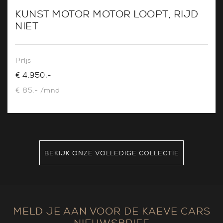
KUNST MOTOR MOTOR LOOPT, RIJD
NIET
Prijs
€ 4.950,-
€ 85,- /mnd
BEKIJK ONZE VOLLEDIGE COLLECTIE
MELD JE AAN VOOR DE KAEVE CARS
NIEUWSBRIEF